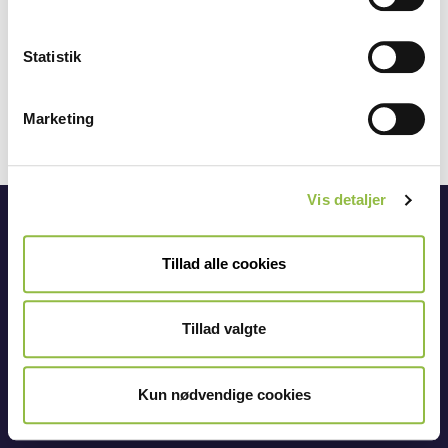
y
k
k
Statistik
e
v
Marketing
a
l
g
Vis detaljer
OPSKRIFTER
FILM
Tillad alle cookies
PRODUKTER
OM SUKKER
Tillad valgte
AKTUELT
Privatlivspolitik
Legal Notice
Kun nødvendige cookies
KONTAKT
Cookiedeklaration