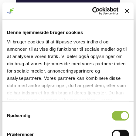
Til konditori, bageri &
storkøkken
Denne hjemmeside bruger cookies
MENY
DA
SV
Vi bruger cookies til at tilpasse vores indhold og
annoncer, til at vise dig funktioner til sociale medier og til
at analysere vores trafik. Vi deler også oplysninger om
Category:
Søde brød
din brug af vores hjemmeside med vores partnere inden
for sociale medier, annonceringspartnere og
analysepartnere. Vores partnere kan kombinere disse
Sorry, no results were found.
data med andre oplysninger, du har givet dem, eller som
de har indsamlet fra din brug af deres tjenester. Du kan
Search for:
læse mere om, hvordan vi bruger cookies, i vores
Privatlivspolitik
. Du kan til enhver tid trække dit
S
samtykke tilbage og administrere dine cookie-valg på
Nødvendig
a
vores hjemmeside i vores
Cookiedeklaration
.
m
t
Præferencer