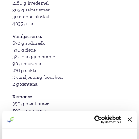
2180 g hvedemel
305 g saltet smør
30 g appelsinskal
4035 g i alt
Vaniljecreme
670 g sødmælk
530 g fløde
380 g æggeblomme
90 g maizena
270 g sukker
3 vaniljestang, bourbon
2 g xantana
Remonce
350 g blødt smør
500 g marcipan
380 g Brun Farin
15 g kanel
15 g kardemomme