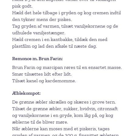
pisk godt.
Hæld det hele tilbage i gryden og kog cremen indtil
den tykner mens der piskes.
Tag gryden af varmen, tilsæt vaniljekornene og de
udhulede vaniljestænger.
Hæld cremen i en kantbakke, tildæk den med
plastfilm og lad den afkøle til næste dag.
Remonce m. Brun Farin
Brun Farin og marcipan røres til en ensartet masse.
Smør tilsættes lidt efter lidt.
Tilsæt kanel og kardemomme.
Æblekompot
De grønne æbler skrælles og skæres i grove tern.
Tilsæt de grønne æbler, sukker, hvidvin, citronsaft
og vaniljekornene i en gryde, kom låg på, og kog
æblerne til de bliver møre.
Når æblerne kan moses med et piskeris, tages
gryden af varmen, og de 300 g. finsnittet æbletern