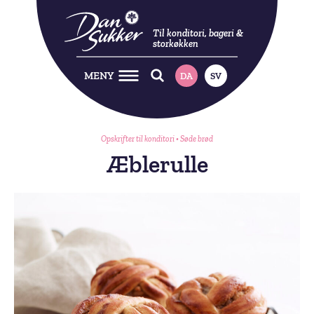
Til konditori, bageri &
storkøkken
MENY
DA
SV
Opskrifter til konditori
•
Søde brød
Æblerulle