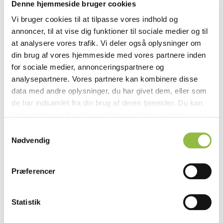
Denne hjemmeside bruger cookies
Æblekompot ca. 10-11g pr stk
750 g grønne æbler
Vi bruger cookies til at tilpasse vores indhold og
225 g sukker
annoncer, til at vise dig funktioner til sociale medier og til
250 g hvidvin
at analysere vores trafik. Vi deler også oplysninger om
2 vaniljestænger
din brug af vores hjemmeside med vores partnere inden
45 g citronsaft
for sociale medier, annonceringspartnere og
300 g små æbletern
analysepartnere. Vores partnere kan kombinere disse
110 g ristede hakkede valnødder
data med andre oplysninger, du har givet dem, eller som
de har indsamlet fra din brug af deres tjenester. Du kan
FREMGANGSMÅDE
læse mere om, hvordan vi bruger cookies, i vores
Grunddej
Privatlivspolitik
. Du kan til enhver tid trække dit
S
Dejtemperatur: Kold
samtykke tilbage og administrere dine cookie-valg på
Nødvendig
a
Køretid langsomt: 5 min.
vores hjemmeside i vores
Cookiedeklaration
.
m
Køretid hurtigt: 4 min.
t
Liggetid: 14 – 16 timer. På køl ved 5°c
Præferencer
y
Dejvægt: Ca. 73 g.
k
Opslåning: 4000g bløddej rulles til 184 cm x 45cm
k
Statistik
(2,8mm)
e
1000g fyldmasse fordeles