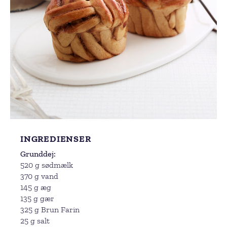
INGREDIENSER
Grunddej
520 g sødmælk
370 g vand
145 g æg
135 g gær
325 g Brun Farin
25 g salt