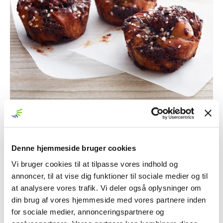
INGREDIENSER
Denne hjemmeside bruger cookies
Dej
500 g sødmælk
Vi bruger cookies til at tilpasse vores indhold og
50 g gær
annoncer, til at vise dig funktioner til sociale medier og til
1 æg
at analysere vores trafik. Vi deler også oplysninger om
1000 g hvedemel
din brug af vores hjemmeside med vores partnere inden
185 g Hvid Sirup
for sociale medier, annonceringspartnere og
10 g kardemomme