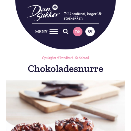
Til konditori, bageri &
storkøkken
MENY
DA
SV
Opskrifter til konditori
•
Søde brød
Chokoladesnurre