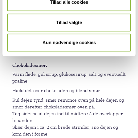
Tillad alle cookies
Bland resten af ingredienserne i til dejen har samlet
sig.
Tillad valgte
Sæt dejen på køl natten over.
Remonce
Kun nødvendige cookies
Bland alle ingredienserne sammen til en ensartet
masse.
Chokoladesmør
Varm fløde, gul sirup, glukosesirup, salt og eventuellt
praline.
Hæld det over chokoladen og blend smør i.
Rul dejen tynd, smør remonce oven på hele dejen og
smør derefter chokoladesmør oven på.
Tag siderne af dejen ind til midten så de overlapper
hinanden.
Skær dejen i ca. 2 cm brede strimler, sno dejen og
kom den i forme.