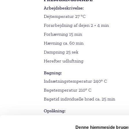
Arbejdsbeskrivelse
Dejtemperatur 27 °C
Forarbejdning af dejen 2 + 4 min
Forhævning 15 min
Hævning ca. 60 min
Dampning 25 sek
Herefter udluftning
Bagning
Indsætningstemperatur 240° C
Bagetemperatur 210° C
Bagetid individuelle brød ca. 25 min
Opslåning
Vej stykker a 400 g af, ælt dem, og form 
Denne hjemmeside bruger