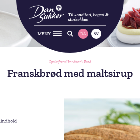
Til konditori, bageri &
storkøkken
MENY
DA
SV
Opskrifter til konditori
•
Brød
Franskbrød med maltsirup
nindhold