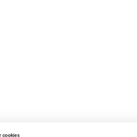
dem til brød. Spray brødene med vand, og dyp dem i birkes. Sæt d
 cookies