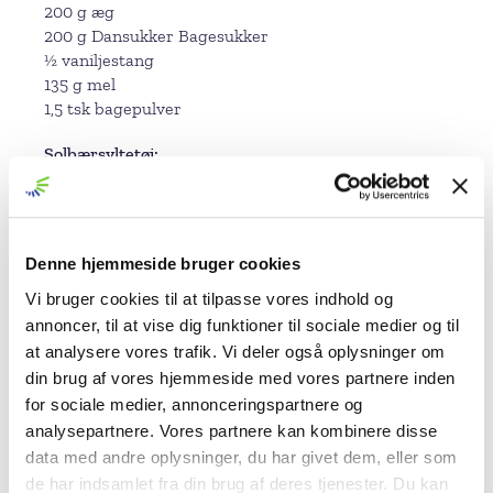
200 g æg
200 g Dansukker Bagesukker
½ vaniljestang
135 g mel
1,5 tsk bagepulver
Solbærsyltetøj
250 g solbær, frosne eller friske
100 g vand
½ tom vaniljestang (fra lagkagebundene)
175 g Dansukker Syltesukker
Denne hjemmeside bruger cookies
Luftig flødeostecreme
Vi bruger cookies til at tilpasse vores indhold og
300 g flødeost
annoncer, til at vise dig funktioner til sociale medier og til
100 g Dansukker Flormelis
at analysere vores trafik. Vi deler også oplysninger om
½ økologisk citron, skal heraf
din brug af vores hjemmeside med vores partnere inden
2 spsk citronsaft (30 g)
for sociale medier, annonceringspartnere og
150 g græsk yoghurt, 10%
analysepartnere. Vores partnere kan kombinere disse
200 g piskefløde
data med andre oplysninger, du har givet dem, eller som
½ vaniljestang, korn heraf
de har indsamlet fra din brug af deres tjenester. Du kan