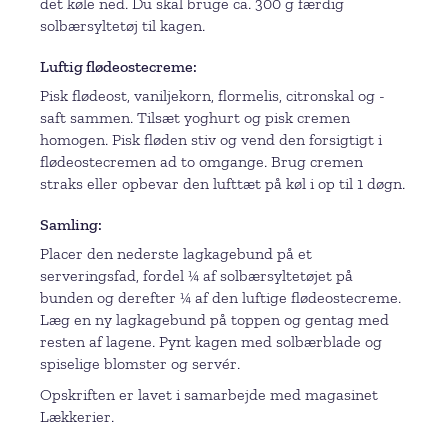
det køle ned. Du skal bruge ca. 300 g færdig
solbærsyltetøj til kagen.
Luftig flødeostecreme
Pisk flødeost, vaniljekorn, flormelis, citronskal og -
saft sammen. Tilsæt yoghurt og pisk cremen
homogen. Pisk fløden stiv og vend den forsigtigt i
flødeostecremen ad to omgange. Brug cremen
straks eller opbevar den lufttæt på køl i op til 1 døgn.
Samling
Placer den nederste lagkagebund på et
serveringsfad, fordel ¼ af solbærsyltetøjet på
bunden og derefter ¼ af den luftige flødeostecreme.
Læg en ny lagkagebund på toppen og gentag med
resten af lagene. Pynt kagen med solbærblade og
spiselige blomster og servér.
Opskriften er lavet i samarbejde med magasinet
Lækkerier.