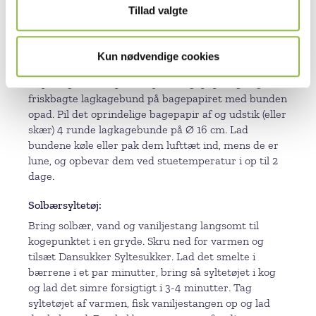
Tillad valgte
bagepapir i en firkant på ca. 40 x 40 cm (du skal
kunne udstikke 4 bunde Ø 16 cm heraf), og bag den i
ca. 12-15 minutter, indtil den er let gylden og
Kun nødvendige cookies
springer tilbage, når du trykker den forsigtigt ned.
Drys Bagesukker på et stykke bagepapir og læg den
friskbagte lagkagebund på bagepapiret med bunden
opad. Pil det oprindelige bagepapir af og udstik (eller
skær) 4 runde lagkagebunde på Ø 16 cm. Lad
bundene køle eller pak dem lufttæt ind, mens de er
lune, og opbevar dem ved stuetemperatur i op til 2
dage.
Solbærsyltetøj
Bring solbær, vand og vaniljestang langsomt til
kogepunktet i en gryde. Skru ned for varmen og
tilsæt Dansukker Syltesukker. Lad det smelte i
bærrene i et par minutter, bring så syltetøjet i kog
og lad det simre forsigtigt i 3-4 minutter. Tag
syltetøjet af varmen, fisk vaniljestangen op og lad