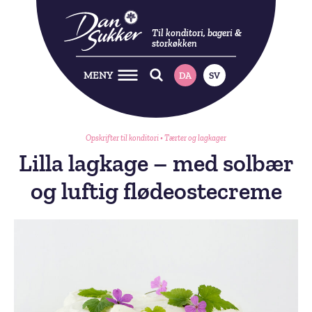
Til konditori, bageri &
storkøkken
MENY
DA
SV
Opskrifter til konditori
•
Tærter og lagkager
Lilla lagkage – med solbær
og luftig flødeostecreme