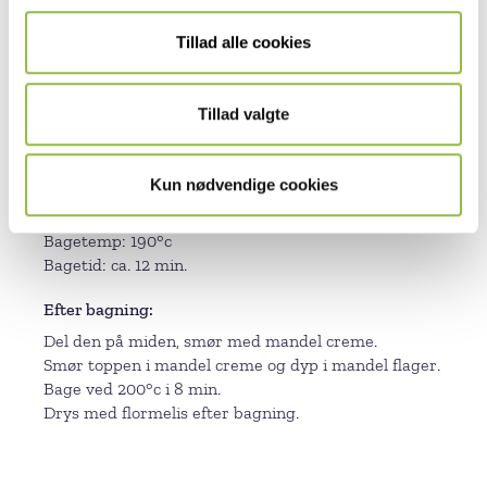
Dejtemperatur: 24 – 25°c
Tillad alle cookies
Æltetid langsomt: 6 min.
Æltetid hurtigt: 4 min.
Liggetid: 1 – 2 timer på plade ved ca. 5 °c
Tillad valgte
Dejvægt: 90g. pr. croissant
Forarbejdning: rul ned til 3 mm, skær 10 x 42
Rasketid: 3– 4 timer ved 25 °c
Kun nødvendige cookies
Indsætningstemp: 230°c
Damp: 3 sek.
Bagetemp: 190°c
Bagetid: ca. 12 min.
Efter bagning
Del den på miden, smør med mandel creme.
Smør toppen i mandel creme og dyp i mandel flager.
Bage ved 200°c i 8 min.
Drys med flormelis efter bagning.