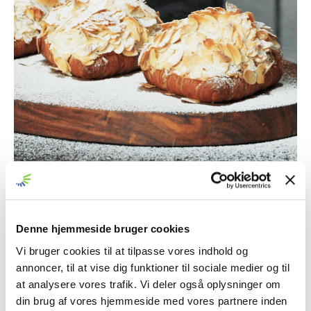
INGREDIENSER
Mandel creme
120 g. Smør
Denne hjemmeside bruger cookies
240 g. Mandel mel
Vi bruger cookies til at tilpasse vores indhold og
120 g. Flormelis
annoncer, til at vise dig funktioner til sociale medier og til
120 g. Ægge
at analysere vores trafik. Vi deler også oplysninger om
600g. totalt
din brug af vores hjemmeside med vores partnere inden