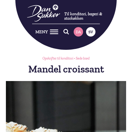
Til konditori, bageri &
storkøkken
MENY
DA
SV
Opskrifter til konditori
•
Søde brød
Mandel croissant