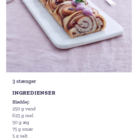
3 stænger
INGREDIENSER
Bløddej
250 g vand
625 g mel
50 g æg
75 g smør
5 g salt