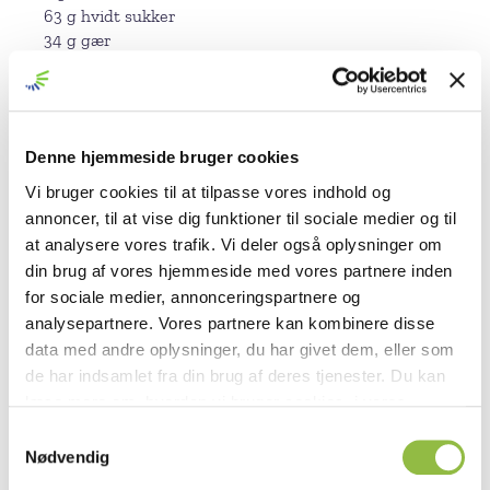
63 g hvidt sukker
34 g gær
Remonce med kanel
100 g marcipan
100 g hvidt sukker
100 g smør
Denne hjemmeside bruger cookies
12 g kanel
Vi bruger cookies til at tilpasse vores indhold og
½ appelsin saft
annoncer, til at vise dig funktioner til sociale medier og til
Lidt appelsin skal
at analysere vores trafik. Vi deler også oplysninger om
40 g mel
din brug af vores hjemmeside med vores partnere inden
for sociale medier, annonceringspartnere og
Remonce med solbær
100 g marcipan
analysepartnere. Vores partnere kan kombinere disse
60 g hvidt sukker
data med andre oplysninger, du har givet dem, eller som
100 g smør
de har indsamlet fra din brug af deres tjenester. Du kan
85 g solbærpure
læse mere om, hvordan vi bruger cookies, i vores
40 g mel
Privatlivspolitik
. Du kan til enhver tid trække dit
S
Marcipan og sukker røres sammen og smørets
samtykke tilbage og administrere dine cookie-valg på
Nødvendig
a
tilsættes. Så tilsættes solbærpureen og til sidst mel.
vores hjemmeside i vores
Cookiedeklaration
.
m