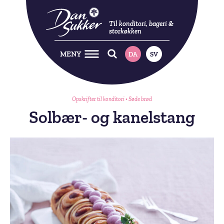
Til konditori, bageri &
storkøkken
MENY
DA
SV
Opskrifter til konditori
•
Søde brød
Solbær- og kanelstang