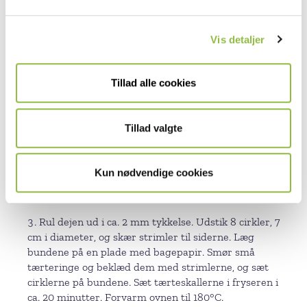
l
Forbered chokolade-panna cottaen dagen før. Læg
g
husblassen i kold vand i 5 minutter, og hak den
Vis detaljer
mørke og den lyse chokolade fint. Kog fløden op med
brun farin i en gryde og stil til siden. Vrid husblassen
fri for vand og rør den straks ud i den varme fløde.
Tillad alle cookies
Tilsæt straks chokoladen, og rør, til den er helt
smeltet og opløst. Hæld panna cottaen over i en ren
skål, dæk med husholdningsfilm, og stil den på køl
Tillad valgte
natten over.
Gør tærteskallerne klar. Bland hurtigt alle
ingredienserne sammen til en dej. Rul dejen ind i
Kun nødvendige cookies
husholdningsfilm, og lad den hvile i køleskabet i ca. 1
time.
Rul dejen ud i ca. 2 mm tykkelse. Udstik 8 cirkler, 7
cm i diameter, og skær strimler til siderne. Læg
bundene på en plade med bagepapir. Smør små
tærteringe og beklæd dem med strimlerne, og sæt
cirklerne på bundene. Sæt tærteskallerne i fryseren i
ca. 20 minutter. Forvarm ovnen til 180°C.