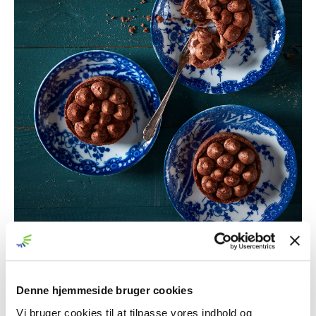
8 stk.
INGREDIENSER
Chokolade-panna cotta
Denne hjemmeside bruger cookies
1 blad husblas
Vi bruger cookies til at tilpasse vores indhold og