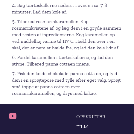
Bag tærteskallerne nederst i ovnen i ca. 7-8
minutter. Lad dem køle af.
Tilbered rosmarinkaramellen. Klip
rosmarinkvistene af, og læg dem i en gryde sammen
med resten af ingredienserne. Kog karamellen op
ved middelhøj varme til 117°C. Hæld den over i en
skål, der er nem at hælde fra, og lad den køle lidt af.
Fordel karamellen i tærteskallerne, og lad den
stivne. Tilbered panna cottaen imens.
Pisk den kolde chokolade-panna cotta op, og fyld
den i en sprøjtepose med tylle efter eget valg. Sprøjt
små toppe af panna cottaen over
rosmarinkaramellen, og drys med kakao.
OPSKRIFTER
FILM