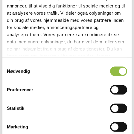
40 g mørk chokolade
annoncer, til at vise dig funktioner til sociale medier og til
40 g lys chokolade
at analysere vores trafik. Vi deler også oplysninger om
300 ml piskefløde
din brug af vores hjemmeside med vores partnere inden
30 g Dansukker Økologisk Brun Farin
for sociale medier, annonceringspartnere og
Tærteskaller
analysepartnere. Vores partnere kan kombinere disse
60 g smør
data med andre oplysninger, du har givet dem, eller som
30 g Dansukker Økologisk Flormelis
de har indsamlet fra din brug af deres tjenester. Du kan
90 g hvedemel
læse mere om, hvordan vi bruger cookies, i vores
9 g kakaopulver
Privatlivspolitik
. Du kan til enhver tid trække dit
S
1 æggeblomme
samtykke tilbage og administrere dine cookie-valg på
Nødvendig
a
vores hjemmeside i vores
Cookiedeklaration
.
Rosmarinkaramel
m
2-3 g (ca. 8 kviste) rosmarin
t
Præferencer
100 ml piskefløde
y
140 g Dansukker Økologisk Lys Sirup
k
95 g Dansukker Lys Muscovadorørsukker
k
Statistik
En smule salt
e
v
FREMGANGSMÅDE
Marketing
a