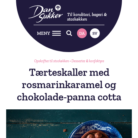
Til konditori, bageri &
storkøkken
MENY
DA
SV
Opskrifter til storkøkken
•
Desserter & konfektyre
Tærteskaller med
rosmarinkaramel og
chokolade-panna cotta